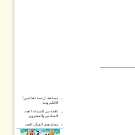
مسابقة "رحمة للعالمين"
الالكترونية
نافذة من السماء، العدد
السادس والعشرون.
مجلة هدى القرآن العدد
الثاني والعشرون
مجلة أريج القرآن، العدد