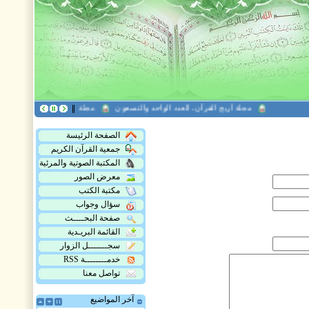
مجلة أريج القرآن، العدد الواحد والتسعون
مجلة هدى القرآن العدد التاسع
الصفحة الرئيسة
جمعية القرآن الكريم
المكتبة الصوتية والمرئية
معرض الصور
مكتبة الكتب
سؤال وجواب
صفحة البحــــث
القائمة البريـدية
سجـــــــل الزوار
خدمــــــــة RSS
تواصل معنا
آخر المواضيع