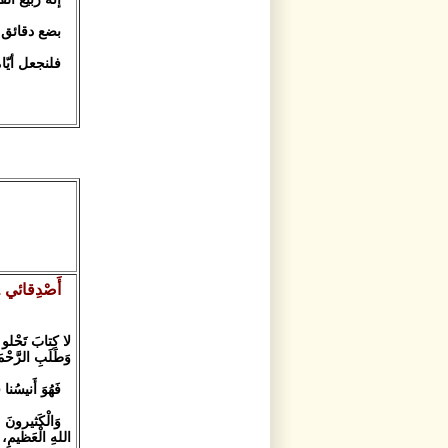
بضع دقائق ك
فلنجعل أيّام
أَصْدِقائي .
لا كِتابَ تَحْلو ر
وَطَلَبِ الرَّحْم
فَهُوَ أَنيسُن
وَالْكَثيرونَ م
اللهِ الْعَظيمِ، وَ