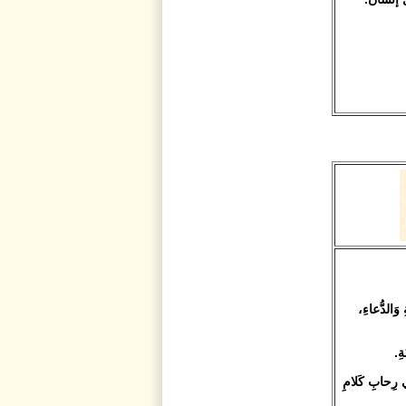
 وَالدُّعاءِ،
ِ.
في رِحابِ كَلامِ