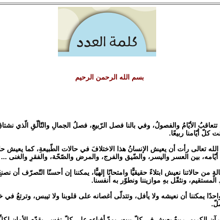
بسم الله الرحمن الرحيم
تعاقبُ الأيّامُ والفصولُ، وفي بالنا فصل الرّبيعِ، فصلُ الجمالِ والتّألّقِ الّذي نشتاق 
 كلّ أيّامنا ربيعًا.
الله تعالى رأت أن يعيش الإنسانُ هذا الاختلافَ في حالات الطّبيعةِ، كما يعيش ح
أيّامه، بين العسر واليسر، والضّيق والفرج، والمرض والصّحّة، والفقرِ والغنى ...
ٍ من حالاتنا نعيش ابتلاءً حقيقيًّا وامتحانًا إلهيًّا، يمكننا إن أحسنّا التّصرّف أن نصنع
المستقيم، ونثقّل بهِ موازيننا ونطوّر به أنفسنا.
ا واحدًا يمكننا أن نعيشه ولا يأفل، وتتدلّى أغصانه على قلوبنا ولا تيبس، وترتعُ في
لّ.
لقرآن الكريم، ربيعٌ يعيش في كلّ بيت، يمدّ أفياءه على كلّ نفس، يقدّم الأمان لكلّ