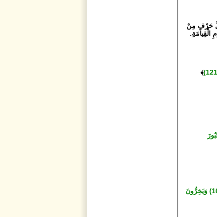
ُلِّ حَرْفٍ مِنْ
 الْقِيامَةِ.
﴾
بُورَ
إِذَا يُتْلَى عَلَيْهِمْ يَخِرُّونَ لِلأَذْقَانِ سُجَّدًا (107) وَيَقُولُونَ سُبْحَانَ رَبِّنَا إِن كَانَ وَعْدُ رَبِّنَا لَمَفْعُولاً (108) وَيَخِرُّونَ