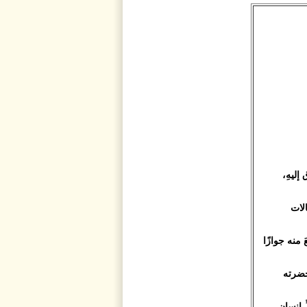
إليهِ،
الات
َ منه جوازًا
 خضرته
ِ إنسان.