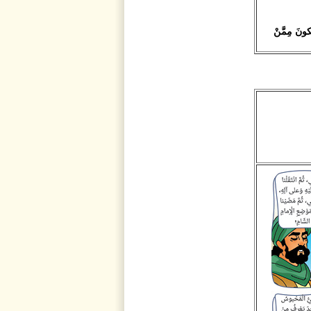
َكونَ مِمَّنْ