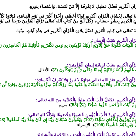
رْآنِ الْكَريمِ فَضْلٌ عَظيمٌ، لا يَعْرِفُهُ إِلاّ مَنْ لَمَسَهُ، وَاسْتَضاءَ بِنورِهِ.
للهُ تَعالى لِعُشّاقِ الْقُرْآنِ الْكَريمِ ثَوابًا أَعْظَمَ، وَأَجْرًا أَكْبَرَ في يَوْمِ الْقِيامَةِ، فَتِلاوَةُ ك
الْكَريمِ بِعَشْرِ حَسَناتٍ، وَكُلُّ آيَةٍ مِنْ كِتابِ اللهِ تَعالى تَرْفَعُ الْمُؤْمِنَ دَرَجَةً في يَوْمِ
اللهُ تَعالى في كِتابِهِ الْعَزيزِ فَضْلَ تِلاوَةِ الْقُرْآنِ الْكَريمِ في عِدَّةِ آياتٍ، مِنْها:
ُمُ الْكِتَابَ يَتْلُونَهُ حَقَّ تِلاَوَتِهِ أُوْلَئِكَ يُؤْمِنُونَ بِهِ وَمن يَكْفُرْ بِهِ فَأُوْلَئِكَ هُمُ الْخَاسِرُونَ (121)
 عَلَيْهِمْ آيَاتُهُ زَادَتْهُمْ إِيمَانًا وَعَلَى رَبِّهِمْ يَتَوَكَّلُونَ (2)
﴾ الأنفال.
ْلُونَ كِتَابَ اللَّهِ وَأَقَامُوا الصَّلَاةَ وَأَنفَقُوا مِمَّا رَزَقْنَاهُمْ سِرًّا وَعَلَانِيَةً يَرْجُونَ تِجَارَةً لَّن تَ
ْهِمْ آيَاتُ الرَّحْمَن خَرُّوا سُجَّدًا وَبُكِيًّا(58)
﴾ مريم.
َ وَيَزِيدُهُمْ خُشُوعًا (109)
﴾ الإسراء.