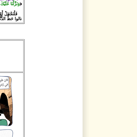
﴿
وَنَزَّلْنَا عَلَيْ
فَلْنَجْعَلْ أَو
نالوا حَظَّ الدُّنْ