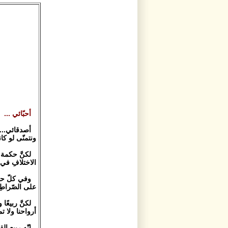
أحبّائي ...
أصدقائي... ت
ونتمنّى لو كانت
لكنَّ حكمة 
الاختلافِ في 
وفي كلّ حالة
على الصّراطِ 
لكنَّ ربيعً
أرواحنا ولا تم
إنّه ربيع ا