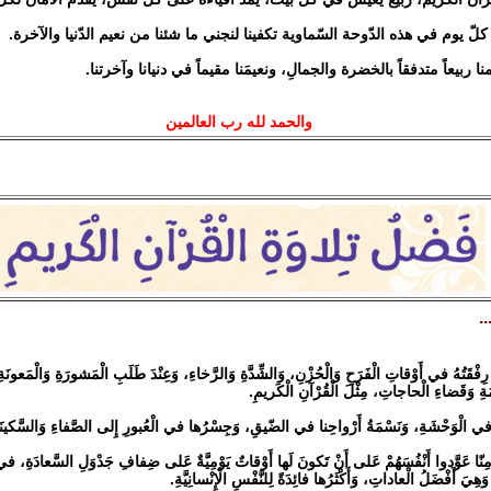
لّ يوم في هذه الدّوحة السّماوية تكفينا لنجني ما شئنا من نعيم الدّنيا والآخرة.
نا ربيعاً متدفقاً بالخضرة والجمالِ، ونعيمَنا مقيماً في دنيانا وآخرتنا.
والحمد لله رب العالمين
..
ِفْقَتُهُ في أَوْقاتِ الْفَرَحِ وَالْحُزْنِ، وَالشِّدَّةِ وَالرَّخاءِ، وَعِنْدَ طَلَبِ الْمَشورَةِ وَالْمَعونَةِ
َةِ وَقَضاءِ الْحاجاتِ، مِثْلَ الْقُرْآنِ الْكَريمِ.
ا في الْوَحْشَةِ، وَنَسْمَةُ أَرْواحِنا في الضّيقِ، وَجِسْرُها في الْعُبورِ إِلى الصَّفاءِ وَالسَّكينَة
ِنّا عَوَّدوا أَنْفُسَهُمْ عَلى أَنْ تَكونَ لَها أَوْقاتٌ يَوْمِيَّةٌ عَلى ضِفافِ جَدْوَلِ السَّعادَةِ، 
هِيَ أَفْضَلُ الْعاداتِ، وَأَكْثَرُها فائِدَةً لِلنَّفْسِ الْإِنْسانِيَّةِ.