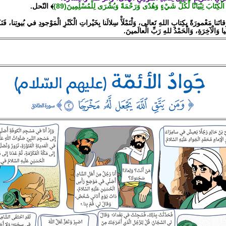
كَ الْكِتَابَ تِبْيَانًا لِّكُلِّ شَيْءٍ وَهُدًى وَرَحْمَةً وَبُشْرَى لِلْمُسْلِمِينَ(89)
﴾ النّحل.
ْقاتَنا مَعْمورَةً بِكِتابِ اللهِ تَعالى، وَلْنَمْلَأْ سِلالَنا بِخَيْراتِ الْكَنْزِ الْمَوْجودِ في بُيوتِنا، فَن
يا وَالْآخِرَةِ، وَالْحَمْدُ للهِ رَبِّ الْعالَمينَ.