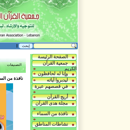
الصفحة الرئيسة
جمعية القرآن
التصنيفات
الكريم
وإنا له لحافظون
نافذة من الس
ليدبروا آياته
في قصصهم عبرة
أريج القرآن
مجلة هدى القرآن
نافذة من السماء
نشاطات المناطق