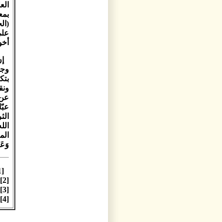
الع
بمع
(ال
على
أخوف
إن
وجو
بتك
ونق
عن 
عبّ
الث
الل
المست
وَعَم
[1] - سورة فاطر، الآية: 28.
[2] - مجمع البيان: تفسير الآيات مورد البحث.
[3] - مجمع البيان: ج8، ص407.
[4] - سورة القصص، الآية: 80.