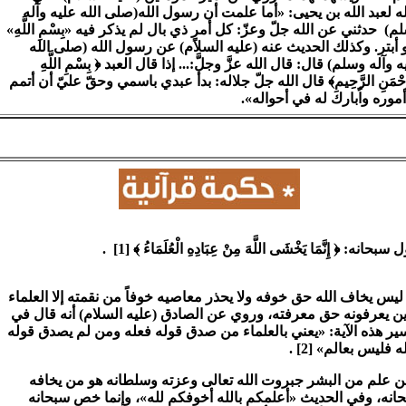
ه لعبد الله بن يحيى: «أما علمت أن رسول الله(صلى الله عليه وآله
م) حدثني عن الله جلّ وعزّ: كل أمرٍ ذي بال لم يذكر فيه «بِسْمِ اللَّهِ»
 أبتر. وكذلك الحديث عنه (عليه السلام) عن رسول الله (صلى الله
 وآله وسلم) قال: قال الله عزَّ وجلَّ:... إذا قال العبد ﴿ بِسْمِ اللَّهِ
َّحْمَنِ الرَّحِيمِ﴾ قال الله جلّ جلاله: بدأ عبدي باسمي وحقّ عليّ أن أتمم
أموره واُبارك له في أحواله».
سبحانه: ﴿ إِنَّمَا يَخْشَى اللَّهَ مِنْ عِبَادِهِ الْعُلَمَاءُ ﴾ [1] .
ليس يخاف الله حق خوفه ولا يحذر معاصيه خوفاً من نقمته إلا العلماء
ين يعرفونه حق معرفته، وروي عن الصادق (عليه السلام) أنه قال في
ير هذه الآية: «يعني بالعلماء من صدق قوله فعله ومن لم يصدق قوله
 فليس بعالم» [2] .
 علم من البشر جبروت الله تعالى وعزته وسلطانه هو من يخافه
انه، وفي الحديث «أعلمكم بالله أخوفكم لله»، وإنما خص سبحانه