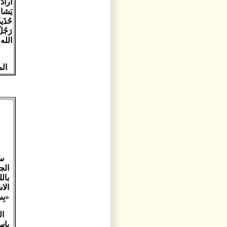
أرادَ 
يَشاء
حُذَيف
رَجُل
الله 
الم
سؤ
الج
بال
الا
«بِس
ال
باس