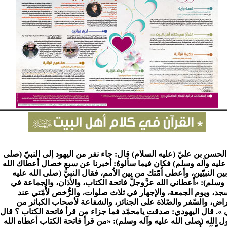
لحسن بن عليّ (عليه السلام) قال: جاء نفر من اليهود إلى النبيّ (صلى
 عليه وآله وسلم) فكان فيما سألوهُ: أخبرنا عن سبع خصال أعطاك الله
ن النبيّين، وأعطى اُمّتك من بين الاُمم، فقال النبيُّ (صلى الله عليه
 وسلم): «أعطاني الله عزَّوجلَّ فاتحة الكتاب، والأذان، والجماعة في
جد، ويوم الجمعة، والإجهار في ثلاث صلوات، والرُّخص لأُمّتي عند
راض، والسّفر والصّلاة على الجنائز، والشفاعة لأصحاب الكبائر من
تي ». قال اليهودي: صدقت يامحمّد فما جزاء من قرأ فاتحة الكتاب ؟ قال
 الله (صلى الله عليه وآله وسلم): «من قرأ فاتحة الكتاب أعطاه الله