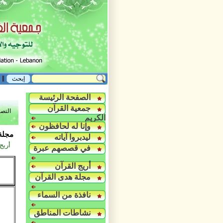
الصفحة الرئيسة
جمعية القرآن
التص
الكريم
وإنا له لحافظون
مجلة 
ليدبروا آياته
أريج
في قصصهم عبرة
أريج القرآن
مجلة هدى القرآن
نافذة من السماء
نشاطات المناطق