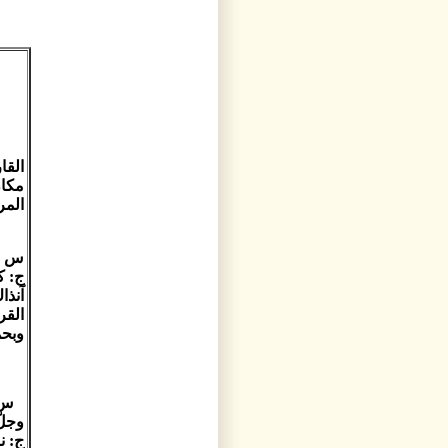
القا
مكان 
المر
س 1: حدّثنا عن تجربتك مع القرآن الكريم؟
ج: ك
آنذا
القر
وبحمد
وجلّ
ج: ن