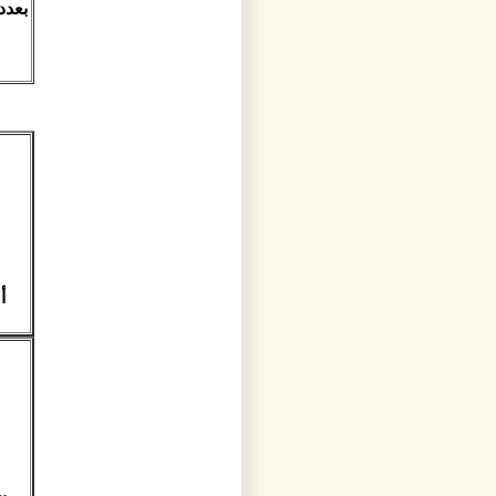
بعدد 
أ