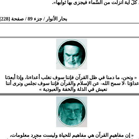
كلِّ آية أُنزلت من السّماء فيجزى بها ثوابها».
بحار الأنوار / جزء 89 / صفحة [228]
« ونحن، ما دمنا في ظل القرآن فإننا سوف نغلب أعداءنا، وإذا أبعدَنا
عداؤنا -لا سمح الله- عن الإسلام والقرآن فإننا سوف نجلس ونرى أننا
نعيش في الذلة والخفة والعبودية »
« إن مفاهيم القرآن هي مفاهيم للحياة وليست مجرد معلومات،