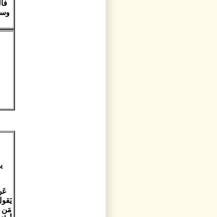
فال
وسل
ي
عَن
يَقول
مَن أظ