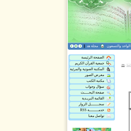
 والتسعون
مجلة هدى القرآن العدد التاسع عشر
مجلة أريج القرآن، العدد الخامس و
الصفحة الرئيسة
جمعية القرآن الكريم
المكتبة الصوتية والمرئية
معرض الصور
مكتبة الكتب
سؤال وجواب
صفحة البحــــث
القائمة البريـدية
سجـــــــل الزوار
خدمــــــــة RSS
تواصل معنا