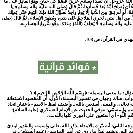
اللهُ عَزَّوجَلَّ أن يُعيدَ الإِسلامَ عَزيزًا قَصَمَ كُلَّ جَبّارٍ، وهُوَ القادِرُ عَلى ما
ُ أن يُصلِحَ اُمَّةً بَعدَ فَسادِها. ثُمَّ قالَ (صلى الله عليه وآله وسلم): يا
َةُ، لَو لَم يَبقَ مِنَ الدُّنيا إلّا يَومٌ واحِدٌ لَطَوَّلَ اللهُ ذلِكَ اليَومَ حَتّى يَملِكَ
ٌ مِن أهلِ بَيتي، تَجرِي المَلاحِمُ عَلى يَدَيهِ، ويُظهِرُ الإِسلامَ، ثمَّ قَالَ (صلى
عليه وآله وسلم): لا يُخلِفُ (اللَّهُ) وَعْدَهُ، وهُوَ سَريعُ الحِسابِ».
هدي في القرآن: ص 108.
ال: ما معنى البسملة: ﴿ بِسْمِ اللَّهِ الرَّحْمَنِ الرَّحِيمِ ﴾ ؟
واب: هناك وجهان في تفسير البسملة: الأول: أن المقصود الاستعانة
له تعالى، والمعنى أستعين بالله ـ وأضيف لفظ «الاسم» باعتبار اتحاد
سم والمسمّى: «وفي الحديث عن الإمام العسكري (عليه السلام):
ْمِ اللَّهِ» أي أستعين على أموري كلها بالله...».
وجه الثاني: أنه تبّرك بالابتداء بذكر الله تعالى واسمه، والتقدير ابتدئ
م الله، ويشهد لهذا ما روي عن أمير المؤمنين (عليه السلام) ـ في