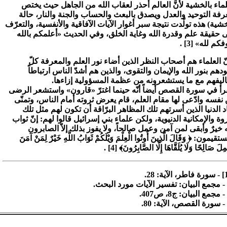
لماء بالخشية لأنَّ العالم أحذر لعقاب الله من الجاهل حيث يختص
رفة التوحيد والعدل ويصدق بالبعث والحساب والجنة والنار، حالة
خشية) هذه تولّدت نتيجة سبر أغوار الآيات الآفاقية والأنفسية، والتعرّف
 حقيقة علم وقدرة الله وغاية الخلق، وفي الحديث «أعلمكم بالله
كم لله» [3] .
ّ العلماء هم أصحاب النظر الذين أضاء نور العلم والمعرفة كلّ
دهم بنور الله والإيمان والتقوى، والذين هم أشدّ الناس ارتباطاً
اليفهم مع ما يستشعرونه من عظمة المسؤولية إزاءها.
رأ في سورة القصص أيضاً أنّه حينما اغترّ «قارون» واستشعر الرضى
نفسه وادّعى لها مقام العلم، قام يعرض ثروته أمام الناس، وتمنّى
اد الدنيا الذين أسرتهم تلك المظاهر البرّاقة أن تكون لهم مثل تلك
روة والإمكانية الدنيوية، ولكن علماء بني إسرائيل قالوا لهم: إنّ ثواب
ه خيرٌ وأبقى لمن آمن وعمل صالحاً، ولا يفوز بذلك إلاّ الصابرون
قيمون: ﴿ وَقَالَ الَّذِينَ أُوتُوا الْعِلْمَ وَيْلَكُمْ ثَوَابُ اللَّهِ خَيْرٌ لِمَنْ آمَنَ
ِلَ صَالِحًا وَلَا يُلَقَّاهَا إِلَّا الصَّابِرُونَ﴾ [4] .