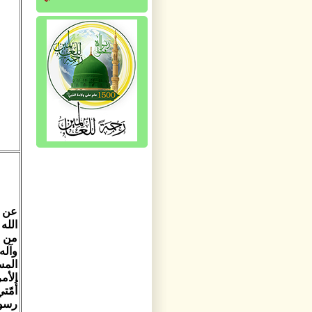
عن ا
الله
من بي
وآله
المس
الأم
أُمّ
رسول