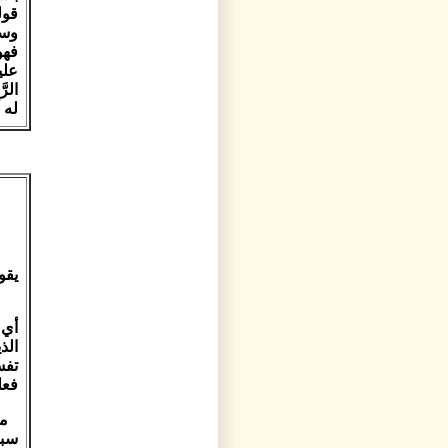
قول
وسل
فهو
عليه
الر
له 
يقول 
أي 
الذ
تفس
فعله
من
سبح