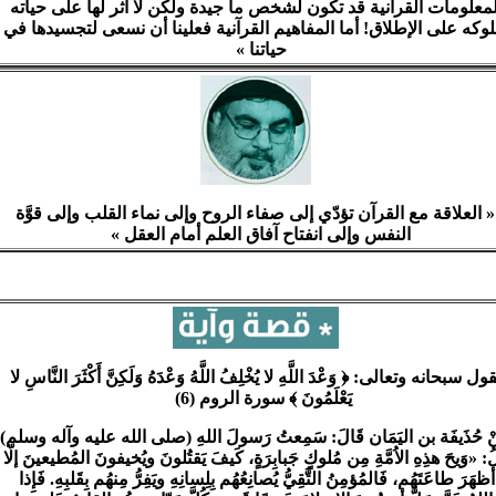
معلومات القرآنية قد تكون لشخص ما جيدة ولكن لا أثر لها على حياته
وكه على الإطلاق! أما المفاهيم القرآنية فعلينا أن نسعى لتجسيدها في
حياتنا »
« العلاقة مع القرآن تؤدّي إلى صفاء الروح وإلى نماء القلب وإلى قوَّة
النفس وإلى انفتاح آفاق العلم أمام العقل »
قول سبحانه وتعالى: ﴿ وَعْدَ اللَّهِ لا يُخْلِفُ اللَّهُ وَعْدَهُ وَلَكِنَّ أَكْثَرَ النَّاسِ لا
يَعْلَمُونَ ﴾ سورة
الروم
(
6
)
ْ حُذَيفَة بن اليَمَان قَالَ: سَمِعتُ رَسولَ اللهِ (صلى الله عليه وآله وسلم)
ُ: «وَيحَ هذِهِ الاُمَّةِ مِن مُلوكٍ جَبابِرَةٍ، كَيفَ يَقتُلونَ ويُخيفونَ المُطيعينَ إلّا
هَرَ طاعَتَهُم، فَالمُؤمِنُ التَّقِيُّ يُصانِعُهُم بِلِسانِهِ ويَفِرُّ مِنهُم بِقَلبِهِ. فَإِذا