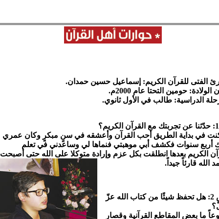
رئ الفتى للقرآن الكريم: إسماعيل حسين حمدان.
الولادة: حومين التحتا عام 2000م.
حلة الدراسية: طالب في الأول ثانوي.
نت في بداية الطريق أحب القرآن وأعشقه في سنٍ مبكرٍ وكان عمري
ك أربع سنوات فكشف أبي موهبتي فنماها لي وساعدني في تعلم
آن الكريم بعدها انطلقت بكل عزم وإرادة متوكلا على الله حتى أصبحت
 الله قارئاً جيداً.
س 2: هل تحفظ شيئًا من كتاب الله عزّ
؟
وعاً ما بعض المقاطع القرآنية وقصار