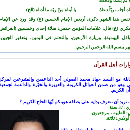
؟ ثم بكت وقالت:
تاه أجاب ربّاً دعاهُ يا أبتاه مِنْ ربّهِ ما أدناه (الخ)
فس هذا الشهر ذكرى أربعين الإمام الحسين (ع) وقد ورد عن الإمام
كري (ع) قال: علامات المؤمن خمس: صلاة إحدى وخمسين (الفرائض
وافل اليومية)، وزيارة الأربعين، والتختم في اليمين، وتعفير الجبين،
هر ببسم الله الرحمن الرحيم.
ارات أهل القرآن
بلة مع السيد جهاد محمد الصولي أحد الداعمين والمتبرعين لمركز
ي وهو من ضمن العوائل الكريمة والعزيزة والخيّرة والداعمة لجمعية
آن الكريم.
3 سنة
ي: الطيبة - مرجعيون.
ولادي: ثلاثة.
س2- ماذا تفهمون من قوله تعالى: «يَوْمَ