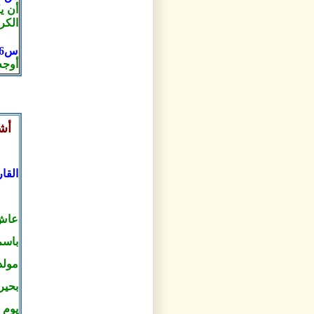
أن ي
الكر
س6- أخيراً ماذا توجهون لمحبي خدمة القرآن الكريم ؟
أوجه
أشه
القا
عاش 
مولد
بحير