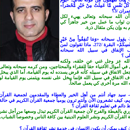
 كُلُّ نَفْسٍ مَّا عَمِلَتْ مِنْ خَيْرٍ مُّحْضَراً»
ران /3؟
ن الله سبحانه وتعالى يهيء لكل
ن ثواب ما عمل من خير جاهزاً كي
م به وإن يكن مثقال ذرة.
س3- يقول سبحانه «وَمَا تُنفِقُواْ مِنْ خَيْرٍ
فَلأنفُسِكُمْ» البقرة /272. ماذا تقولون لمن
 الإنفاق في سبيل الله سبحانه
لى ؟
لله عز وجل غني عن خلقه، ولكنه
في أموال الأغنياء حقاً للفقراء والمحتاجين، ومن كرمه سبحانه وتعالى
جعل الانفاق في سبيله كأنه قرض يسدده له يوم القيامة، أما الذي يبخل
ف الانفاق في سبيل الله فإنما يبخل على نفسه ويتمنى يوم القيامة لو
ه الله مرة أخرى كي يعمل صالحاً.
س4- سيد جهاد أنتم من أهل الخير والعطاء والمقدمين لجمعية القرآن
يم، كيف تشعرون الآن وأنتم ترون يومياً جمعية القرآن الكريم في حالة
 دائم في تعليم ثقافة القرآن ؟
ي بالغبطة والفرح لأن جمعية القرآن الكريم تبذل وسعها من أجل نشر
ة القرآن الكريم ونشر العلوم الدينية بين كافة الناس وخصوصاً الشباب.