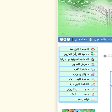
التسعون
مجلة هدى القرآن العدد التاسع عشر
مجلة أريج القرآن، العدد الخامس وال
الصفحة الرئيسة
جمعية القرآن الكريم
المكتبة الصوتية والمرئية
معرض الصور
مكتبة الكتب
سؤال وجواب
صفحة البحــــث
القائمة البريـدية
سجـــــــل الزوار
خدمــــــــة RSS
تواصل معنا