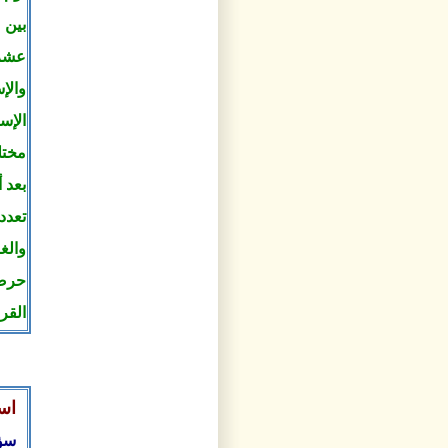
بين 
عشرة
الإسك
بعد أ
تعدد
والغ
حرصه
القرا
است
سؤا