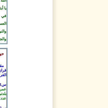
الله
يا أب
في ن
العس
والن
والج
حو
مقا
قران
القر
س1- نريد أن نتعرف بداية على بطاقة هويتكم أيّها الحاج الكريم ؟
عمري: 7
بلدت
عدد أ