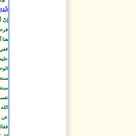
قال
الْخَا
إنّ 
فرحي
هنا 
ففي 
عليه
الوح
سنة،
سنة،
تغسي
الله
عن أ
فقال