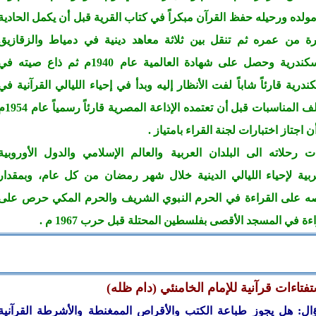
مولده ورحيله حفظ القرآن مبكراً في كتاب القرية قبل أن يكمل الحادية
 من عمره ثم تنقل بين ثلاثة معاهد دينية في دمياط والزقازيق
والإسكندرية وحصل على شهادة العالمية عام 1940م ثم ذاع صيته ف
ندرية قارئاً شاباً لفت الأنظار إليه وبدأ في إحياء الليالي القرآنية في
مختلف المناسبات قبل أن تعتمده الإذاعة المصرية قار
ن اجتاز اختبارات لجنة القراء بامتياز .
ت رحلاته الى البلدان العربية والعالم الإسلامي والدول الأوروبية
ربية لإحياء الليالي الدينية خلال شهر رمضان من كل عام، وبمقدار
 على القراءة في الحرم النبوي الشريف والحرم المكي حرص على
ءة في المسجد الأقصى بفلسطين المحتلة قبل حرب 1967 م .
فتاءات قرآنية للإمام الخامنئي (دام ظله)
ل: هل يجوز طباعة الكتب والأقراص الممغنطة والأشرطة القرآنية