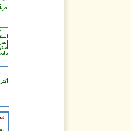
حزناً
«
المن
القرآ
أستي
بالبح
«
أكثر»
قص