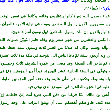
 سبحانه وتعالى: «
وَمَا جَعَلْنَا لِبَشَرٍ مِّن قَبْلِكَ الْخُلْدَ أَفَإِن مِّتَّ فَهُمُ
لِدُونَ
» الأنبياء /34
أعداء رسول الله (ص) كانوا ينتظرون وفاته، وكانوا في نفس الوقت
ن مسرورين لكون رسول الله (ص) يموت في نهاية الأمر، فالقرآن -
أجابهم بالقول: إن مات رسول الله (ص) فهل تبقون أنتم خالدون.
الثامن والعشرين من شهر صفر يوم وفاة خاتم النّبييّن صلوات الله
 وآله وسلم، وكان له عندئذ من العمر ثلاث وستون سنة، هبط عليه
ي وله أربعون سنة، ثمّ دعا الناس الى التوحيد في مكة مدة ثلاث عشرة
 ثم هاجر الى المدينة وقد مضى من عمره الشريف ثلاث وخمسون
 وتوفّي في السنة الحادية عشر للهجرة، فبدأ أمير المؤمنين (ع) في
له وتحنيطه وتكفينه، ثم صلّى عليه، وقد دفنه أمير المؤمنين صلوات
 عليه في الحجرة الطاهرة في الموضع الذي توفي فيه.
نس بن مالك: لمّا فرغنا من دفن النبي (ص) أتت إليّ فاطمة (ع)
ت: كيف طاوعتكم أنفسكم على أن تهيلوا التراب على وجه رسول