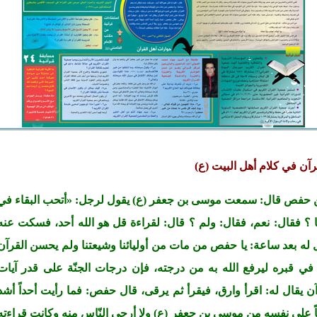
رآن في كلام أهل البيت (ع)
حفص قال: سمعت موسى بن جعفر (ع) يقول لرجل: «أتحب البقاء في
يا ؟ فقال: نعم، فقال: ولم ؟ قال: لقراءة قل هو الله أحد، فسكت عنه
 له بعد ساعة: يا حفص من مات من أوليائنا وشيعتنا ولم يحسن القرآن
 في قبره ليرفع الله به من درجته، فإن درجات الجنّة على قدر آيات
آن يقال له: اقرأ وارق، فيقرأ ثم يرقى، قال حفص: فما رأيت أحداً أشد
ً على نفسه من موسى بن جعفر (ع) ولا أرجى النّاس منه وكانت قراءته