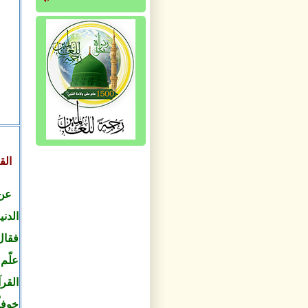
الق
عن 
الدن
فقال
علّم
القر
خوفا