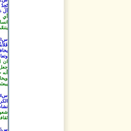
تَجِدُ
آل عم
أي أ
انسا
يتنعّ
يخاف
وتعا
ان ا
جعل 
أنه 
ويخا
يبعث
الكر
نشاط
شعور
ثقاف
س5- كيف يمكن أن يكون الإنسان في خدمة نشر ثقافة القرآن ؟