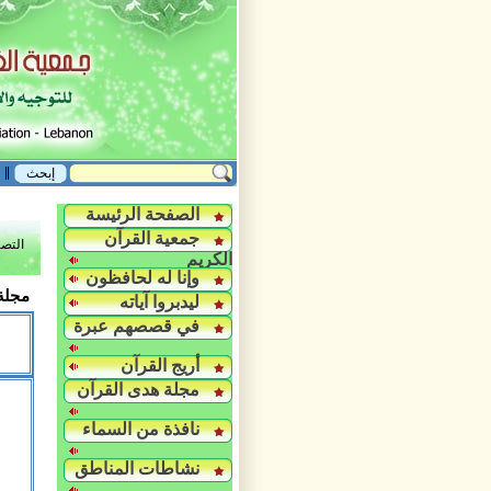
الصفحة الرئيسة
جمعية القرآن
التص
الكريم
وإنا له لحافظون
مجلة 
ليدبروا آياته
في قصصهم عبرة
أريج القرآن
مجلة هدى القرآن
نافذة من السماء
نشاطات المناطق