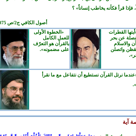
، فإذا قرأ فكأنه يخاطب إنساناً» ؟
أصول الكافي ج2/ص 075
أيتها القطرات
«الخطوة الأولى
فصلة عن بحر
للعمل الكامل
ن والاسلام
بالقرآن
هو التعرّف
قظن واتصلن
على مضمونه».
ر
».
عندما نرتل القرآن نستطيع أن نتفاعل
مع ما نقرأ
.
ة آية