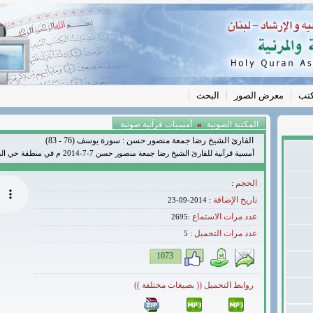
كتب
معرض الصور
البحث
»
المكتبة الصونية
أمسيات قرآنية صوتية
القارئ الشيخ رضا جمعة منصور حسن : سورة يوسف (76 - 83)
أمسية قرآنية للقارئ الشيخ رضا جمعة منصور حسن 7-7-2014 م في منطقة حي السلم - بيروت
الحجم
:
تاريخ الإضافة
: 2014-09-23
عدد مرات الاستماع
:2695
عدد مرات التحميل
5
:
1073
روابط التحميل (( بصيغات مختلفة ))