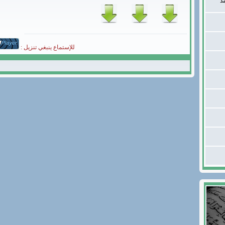
د
للإستماع ينبغي تنزيل :