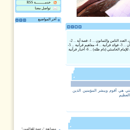
خدمــــــــة RSS
تواصل معنا
آخر المواضيع
مجلة أريج القرآن، العدد الثامن والثمانون ... 1- قصة آية ... 2-
حوارات أهل القرآن ... 3- فوائد قرآنية ... 4- مفاهيم قرآنية ... 5-
استفتاءات قرآنية للإمام الخامنئي (دام ظله) ... 6- أخبار قرآنية
تي هي أقوم ويبشر المؤمنين الذين
العظيم
مسابقة "رحمة للعالمين"