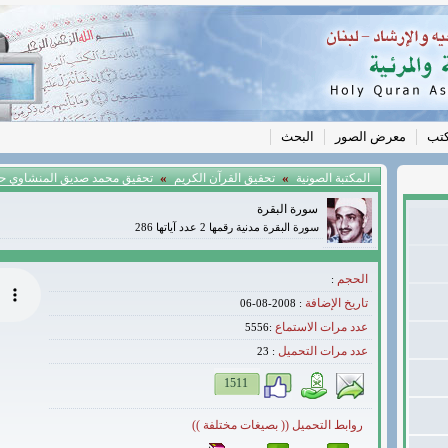
كتب
معرض الصور
البحث
»
»
المكتبة الصونية
تحقيق القرآن الكريم
تحقيق محمد صديق المنشاوي 
سورة البقرة
سورة البقرة مدنية رقمها 2 عدد آياتها 286
الحجم
:
تاريخ الإضافة
: 2008-08-06
عدد مرات الاستماع
:5556
عدد مرات التحميل
23
:
1511
روابط التحميل (( بصيغات مختلفة ))