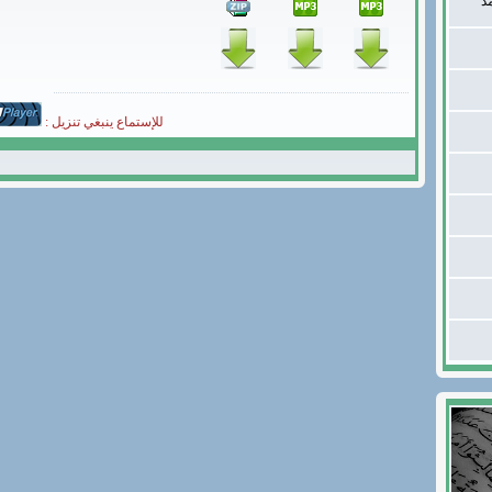
د
للإستماع ينبغي تنزيل :