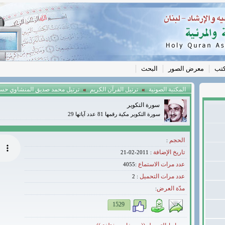
كتب
معرض الصور
البحث
»
»
المكتبة الصونية
ترتيل القرآن الكريم
ترتيل محمد صديق المنشاوي حس
سورة التكوير
سورة التكوير مكية رقمها 81 عدد آياتها 29
الحجم
:
تاريخ الإضافة
: 2011-02-21
عدد مرات الاستماع
:4055
عدد مرات التحميل
2
:
مدّة العرض
:
1529