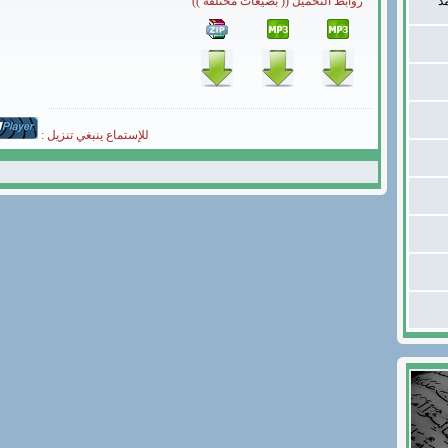
د
روابط التحميل (( بصيغات مختلفة ))
للإستماع ينبغي تنزيل :