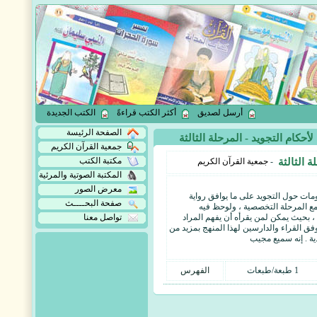
أرسل لصديق
أكثر الكتب قراءةً
الكتب الجديدة
الصفحة الرئيسة
أحكام التجويد - المرحلة الثالثة
جمعية القرآن الكريم
مكتبة الكتب
-
جمعية القرآن الكريم
ة الثالثة
المكتبة الصوتية والمرئية
معرض الصور
مات حول التجويد على ما يوافق رواية
صفحة البحــــث
ع المرحلة التخصصية ، ولوحظ فيه
، بحيث يمكن لمن يقرأه أن يفهم المراد
تواصل معنا
وفق القراء والدارسين لهذا المنهج بمزيد من
ية . إنه سميع مجيب
1 طبعة/طبعات
الفهرس