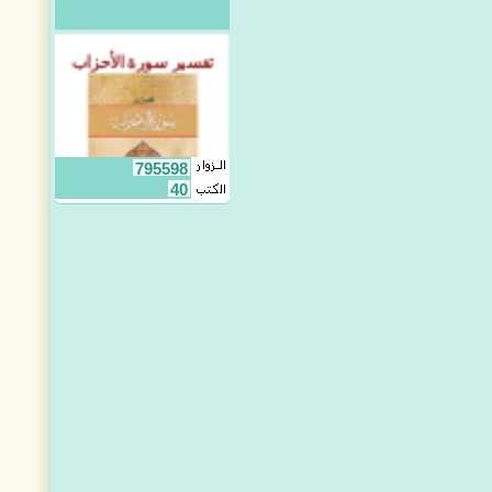
تفسير سورة الأحزاب
795598
40
أحسن القصص (142
قصة قرآنية)