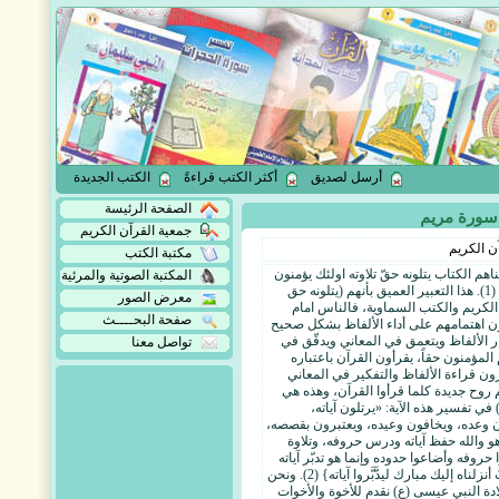
أرسل لصديق
أكثر الكتب قراءةً
الكتب الجديدة
الصفحة الرئيسة
سورة مريم
جمعية القرآن الكريم
ن الكريم
مكتبة الكتب
اهم الكتاب يتلونه حقّ تلاوته اولئك يؤمنون
المكتبة الصوتية والمرئية
به ومن يكفر به فأولئك هم الخاسرون} (1). هذا التعبير العميق بأنهم (يتلونه حق
معرض الصور
ن الكريم والكتب السماوية، فالناس امام
صفحة البحــــث
ن اهتمامهم على أداء الألفاظ بشكل صحيح
ر الألفاظ ويتعمق في المعاني ويدقّق في
تواصل معنا
لمؤمنون حقاً، يقرأون القرآن باعتباره
برون قراءة الألفاظ والتفكير في المعاني
وح جديدة كلما قرأوا القرآن، وهذه هي
 في تفسير هذه الآية: «يرتلون آياته،
ن وعده، ويخافون وعيده، ويعتبرون بقصصه،
 هو والله حفظ آياته ودرس حروفه، وتلاوة
فه وأضاعوا حدوده وإنما هو تدبّر آياته
والعمل بأركانه»، قال الله تعالى: {كتابٌ أنزلناه إليك مبارك ليدَّبَّروا آياته} (2). ونحن
دة النبي عيسى (ع) نقدم للأخوة والأخوات