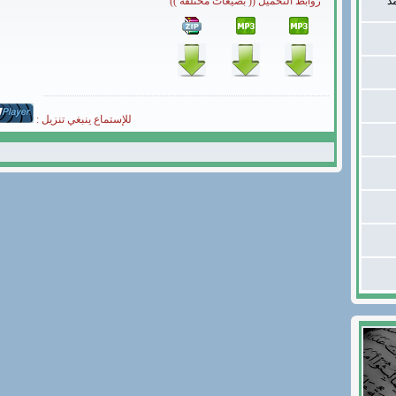
د
روابط التحميل (( بصيغات مختلفة ))
للإستماع ينبغي تنزيل :