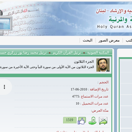
كتب
معرض الصور
البحث
»
»
المكتبة الصونية
ترتيل القرآن الكريم
ترتيل محمد رضا بور زركري حسب 
الجزء الثلاثون
الجزء الثلاثون من الآية الأولى من سورة النبأ وحتى الآية الأخيرة من سورة
الحجم
:
تاريخ الإضافة
: 2010-06-17
عدد مرات الاستماع
:4775
عدد مرات التحميل
10
:
مدّة العرض
:
1519