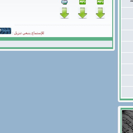
د
للإستماع ينبغي تنزيل :