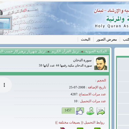
كتب
معرض الصور
البحث
»
»
المكتبة الصونية
ترتيل القرآن الكريم
ترتيل شهريار برهيزكار حسب ال
سورة الدخان
سورة الدخان مكية رقمها 44 عدد آياتها 59
الحجم
:
تاريخ الإضافة
: 2008-07-25
عدد مرات الاستماع
:4287
عدد مرات التحميل
10
:
1457
روابط التحميل (( بصيغات مختلفة ))