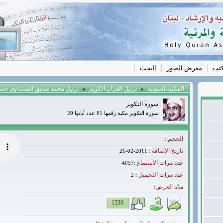
كتب
معرض الصور
البحث
»
»
المكتبة الصونية
ترتيل القرآن الكريم
ترتيل محمد صديق المنشاوي حس
سورة التكوير
سورة التكوير مكية رقمها 81 عدد آياتها 29
الحجم
:
تاريخ الإضافة
: 2011-02-21
عدد مرات الاستماع
:4057
عدد مرات التحميل
2
:
مدّة العرض
:
1530