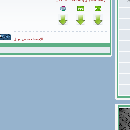
د
روابط التحميل (( بصيغات مختلفة ))
للإستماع ينبغي تنزيل :