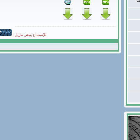
د
للإستماع ينبغي تنزيل :