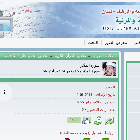
كتب
معرض الصور
البحث
»
»
المكتبة الصونية
تحقيق القرآن الكريم
تحقيق محمود علي البنّا حسب ا
سورة المدّثر
سورة المدّثر مكية رقمها 74 عدد آياتها 56
الحجم
:
تاريخ الإضافة
: 2011-01-12
عدد مرات الاستماع
:3675
عدد مرات التحميل
2
:
1326
روابط التحميل (( بصيغات مختلفة ))