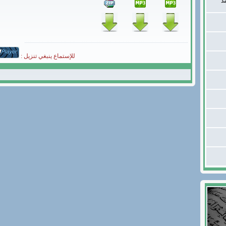
د
للإستماع ينبغي تنزيل :