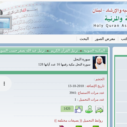
كتب
معرض الصور
البحث
»
»
المكتبة الصونية
ترتيل القرآن الكريم
ترتيل عبد الله بصفر حسب السور -
سورة النحل
سورة النحل مكية رقمها 16 عدد آياتها 128
الحجم
:
تاريخ الإضافة
: 2010-10-13
عدد مرات الاستماع
:3941
عدد مرات التحميل
1
:
1426
روابط التحميل (( بصيغات مختلفة ))