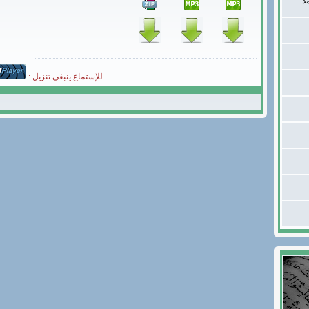
د
للإستماع ينبغي تنزيل :