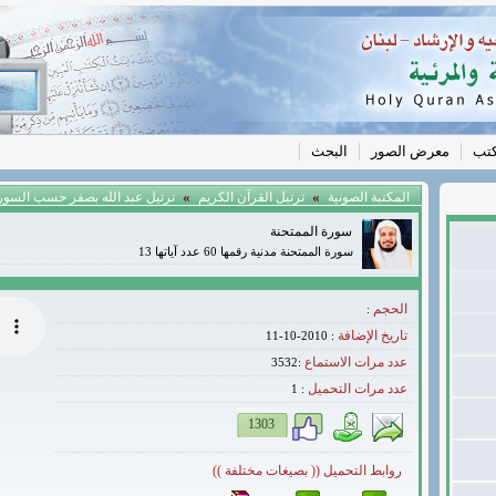
كتب
معرض الصور
البحث
»
»
المكتبة الصونية
ترتيل القرآن الكريم
ترتيل عبد الله بصفر حسب السور -
سورة الممتحنة
سورة الممتحنة مدنية رقمها 60 عدد آياتها 13
الحجم
:
تاريخ الإضافة
: 2010-10-11
عدد مرات الاستماع
:3532
عدد مرات التحميل
1
:
1303
روابط التحميل (( بصيغات مختلفة ))