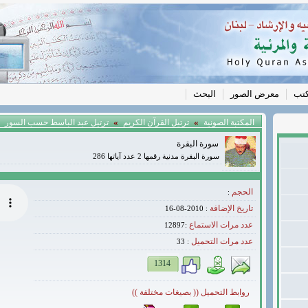
كتب
معرض الصور
البحث
»
»
المكتبة الصونية
ترتيل القرآن الكريم
ترتيل عبد الباسط حسب السور
سورة البقرة
سورة البقرة مدنية رقمها 2 عدد آياتها 286
الحجم
:
تاريخ الإضافة
: 2010-08-16
عدد مرات الاستماع
:12897
عدد مرات التحميل
33
:
1314
روابط التحميل (( بصيغات مختلفة ))