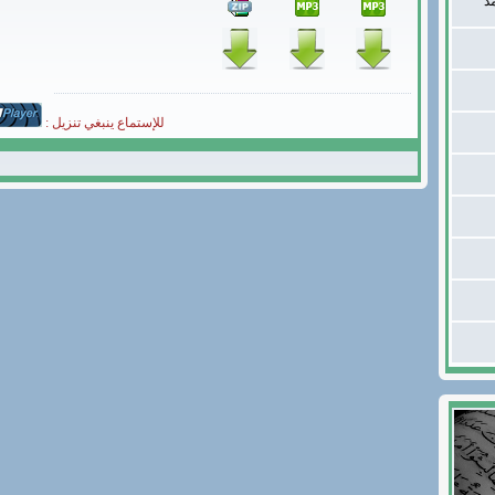
د
للإستماع ينبغي تنزيل :