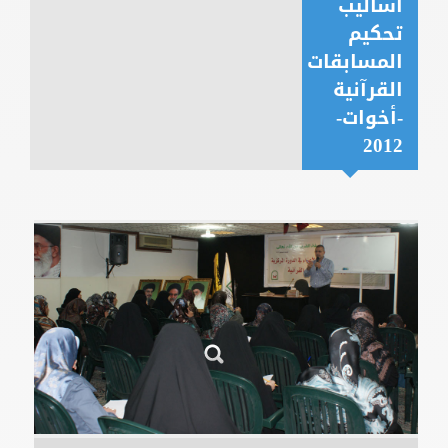
أساليب
تحكيم
المسابقات
القرآنية
-أخوات-
2012