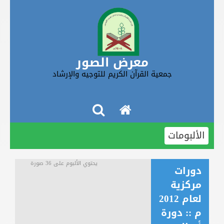
معرض الصور
جمعية القرآن الكريم للتوجيه والإرشاد
الألبومات
يحتوي الألبوم على 36 صورة
دورات
مركزية
لعام 2012
م :: دورة